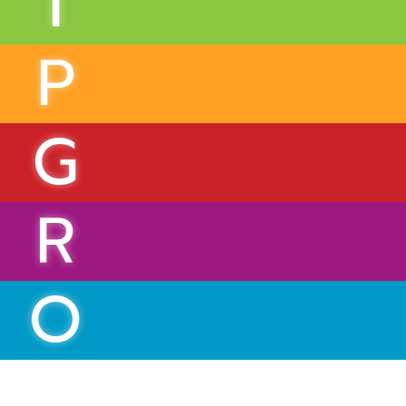
I
P
G
R
O