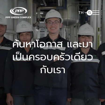
TH
เกี่ยวกับ PPPGC
ค้นหาในเว็บไซต์
ค้นหาโอกาส และมา
ธุรกิจของเรา
เป็นครอบครัวเดียว
Web Design by
ข่าวสารและสื่อประชาสัมพันธ์
กับเรา
ร่วมงานกับเรา
ติดต่อเรา